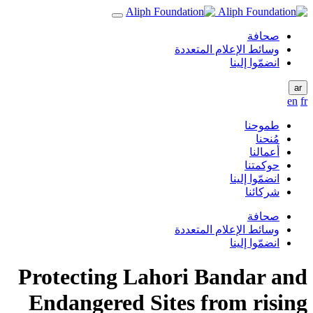
صحافة
وسائط الإعلام المتعددة
انضمّوا إلينا
ar
en
fr
طموحنا
مُنحنا
أعمالنا
حوكمتنا
انضمّوا إلينا
شركائنا
صحافة
وسائط الإعلام المتعددة
انضمّوا إلينا
Protecting Lahori Bandar and
Endangered Sites from rising