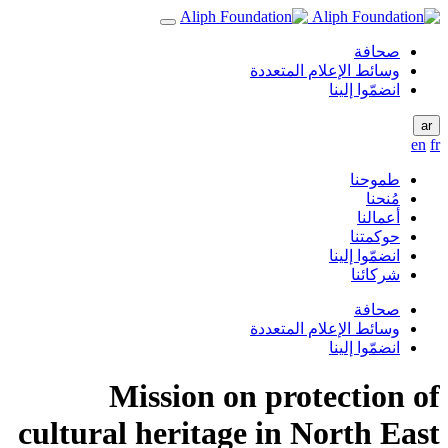
صحافة
وسائط الإعلام المتعددة
انضمّوا إلينا
ar
en
fr
طموحنا
مُنحنا
أعمالنا
حوكمتنا
انضمّوا إلينا
شركائنا
صحافة
وسائط الإعلام المتعددة
انضمّوا إلينا
Mission on protection of
cultural heritage in North East