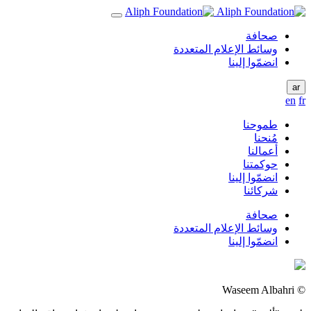
صحافة
وسائط الإعلام المتعددة
انضمّوا إلينا
ar
en
fr
طموحنا
مُنحنا
أعمالنا
حوكمتنا
انضمّوا إلينا
شركائنا
صحافة
وسائط الإعلام المتعددة
انضمّوا إلينا
© Waseem Albahri