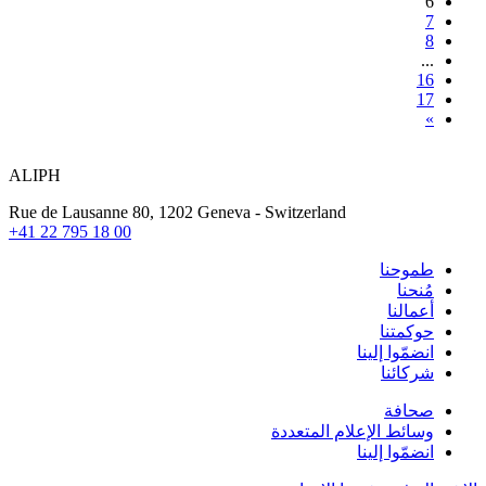
6
7
8
...
16
17
»
ALIPH
Rue de Lausanne 80, 1202 Geneva - Switzerland
+41 22 795 18 00
طموحنا
مُنحنا
أعمالنا
حوكمتنا
انضمّوا إلينا
شركائنا
صحافة
وسائط الإعلام المتعددة
انضمّوا إلينا