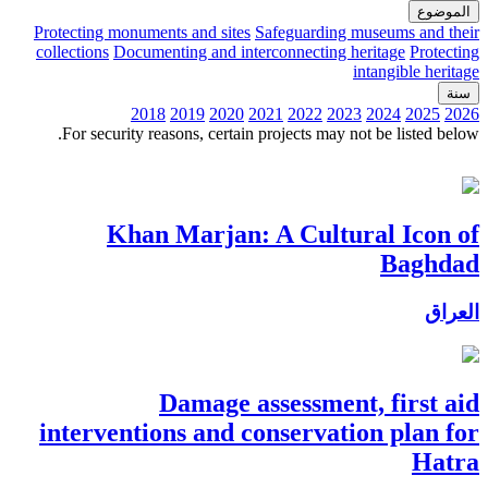
الموضوع
Protecting monuments and sites
Safeguarding museums and their
collections
Documenting and interconnecting heritage
Protecting
intangible heritage
سنة
2018
2019
2020
2021
2022
2023
2024
2025
2026
For security reasons, certain projects may not be listed below.
Khan Marjan: A Cultural Icon of
Baghdad
العراق
Damage assessment, first aid
interventions and conservation plan for
Hatra