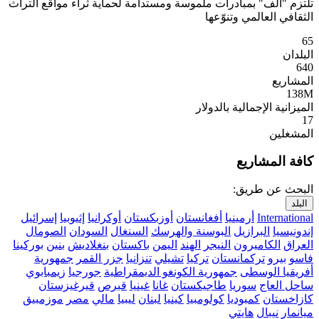
تلتزم "ألف" بمبادرات ملموسة ومستدامة لحماية ثراء مواقع التراث
الثقافي العالمي وتنوّعها
65
البلدان
640
المشاريع
138M
الميزانية الإجمالية بالدولار
17
المشغلين
كافة المشاريع
البحث عن طريق:
البلد
International
أرمينيا
أفغانستان
أوزبكستان
أوكرانيا
إثيوبيا
إسرائيل
إندونيسيا
البرازيل
البوسنة والهرسك
السنغال
السودان
الصومال
العراق
الكاميرون
النيجر
الهند
اليمن
باكستان
بنغلاديش
بنين
بوركينا
فاسو
بيرو
تركمانستان
تركيا
تشيلي
تنزانيا
جزر القمر
جمهورية
أفريقيا الوسطى
جمهورية الكونغو الديمقراطية
جورجيا
زيمبابوي
ساحل العاج
سوريا
طاجيكستان
غانا
غينيا
قبرص
قيرغيزستان
كازاخستان
كمبوديا
كولومبيا
كينيا
لبنان
ليبيا
مالي
مصر
موزمبيق
ميانمار
نيبال
هايتي