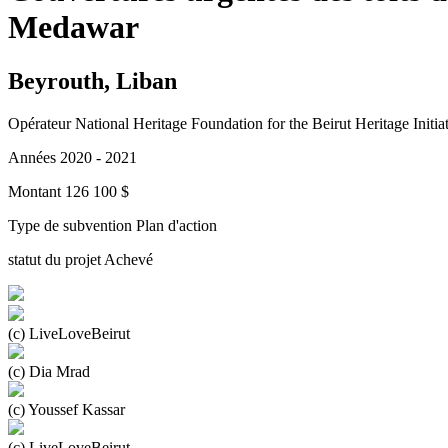
Medawar
Beyrouth, Liban
Opérateur
National Heritage Foundation for the Beirut Heritage Initi
Années
2020 - 2021
Montant
126 100 $
Type de subvention
Plan d'action
statut du projet
Achevé
(c) LiveLoveBeirut
(c) Dia Mrad
(c) Youssef Kassar
(c) LiveLoveBeirut