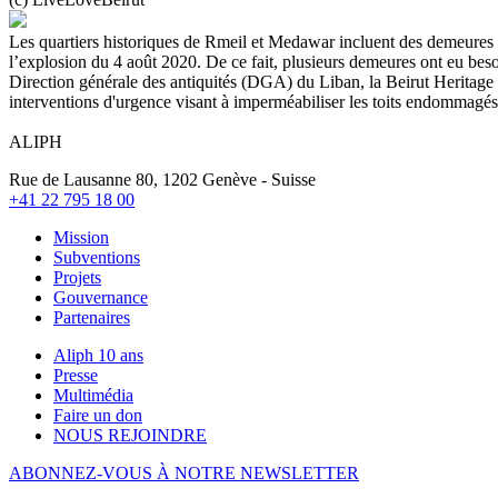
Les quartiers historiques de Rmeil et Medawar incluent des demeures d
l’explosion du 4 août 2020. De ce fait, plusieurs demeures ont eu besoi
Direction générale des antiquités (DGA) du Liban, la Beirut Heritage I
interventions d'urgence visant à imperméabiliser les toits endommagés o
ALIPH
Rue de Lausanne 80, 1202 Genève - Suisse
+41 22 795 18 00
Mission
Subventions
Projets
Gouvernance
Partenaires
Aliph 10 ans
Presse
Multimédia
Faire un don
NOUS REJOINDRE
ABONNEZ-VOUS À NOTRE NEWSLETTER